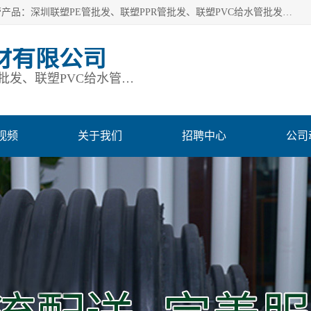
深圳市鹏润通建材有限公司是一家深圳联塑总代理企业，主营产品：深圳联塑PE管批发、联塑PPR管批发、联塑PVC给水管批发、联塑PVC排水管批发、联塑管道批发等。凭借服务以及多年的勤奋拼搏，发展成为一家销售各种管材管件，绝缘电工套管及配件等系列产品的贸易公司。公司秉承“顾客至上，锐意进取”的经营理念，坚持“客户至上”原则为广大客户提供的服务。欢迎惠顾！
材有限公司
深圳联塑PE管批发、联塑PPR管批发、联塑PVC给水管批发、联塑PVC排水管批发、联塑管道批发等
视频
关于我们
招聘中心
公司