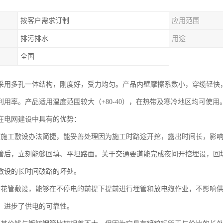
按客户需求订制
应用范围
排污排水
用途
全国
采用多孔一体结构，刚度好，受力均匀。产品内壁摩擦系数小，穿缆轻快
利用率。产品适用温度范围较大（+80-40），在热带及寒冷地区均可使用
在电网建设中具有的优势：
管施工敷设办法简捷，能妥善处理因为施工时路途开挖，露出时间长，影
管后，立刻能够回填、平坦路面。关于交通要道能完成夜间开挖埋设，回
敷设的长时间破路的坏处。
梅花管敷设，能够在不停电的前提下提前进行埋管和放电缆作业，不影响
，进步了供电的可靠性。