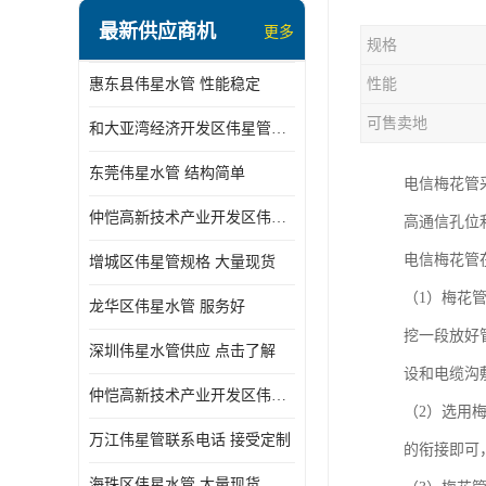
最新供应商机
更多
规格
惠东县伟星水管 性能稳定
性能
可售卖地
和大亚湾经济开发区伟星管批发
东莞伟星水管 结构简单
电信梅花管
仲恺高新技术产业开发区伟星管型号 技术成熟
高通信孔位
电信梅花管
增城区伟星管规格 大量现货
（1）梅花
龙华区伟星水管 服务好
挖一段放好
深圳伟星水管供应 点击了解
设和电缆沟
仲恺高新技术产业开发区伟星水管 大量现货
（2）选用
万江伟星管联系电话 接受定制
的衔接即可
海珠区伟星水管 大量现货