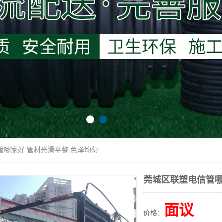
管哪家好 管材光滑平整 色泽均匀
莞城区联塑电信管哪
面议
价格：