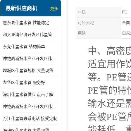
最新供应商机
更多
材质
PE
惠东县伟星水管 性能稳定
可售卖地
全国
用途
自来
和大亚湾经济开发区伟星管批发
东莞伟星水管 结构简单
中、高密
仲恺高新技术产业开发区伟星管型号 技术成熟
适宜用作
增城区伟星管规格 大量现货
等。PE
龙华区伟星水管 服务好
PE管的特
深圳伟星水管供应 点击了解
输水还是
仲恺高新技术产业开发区伟星水管 大量现货
会被PE
万江伟星管联系电话 接受定制
能耗低、
海珠区伟星水管 大量现货