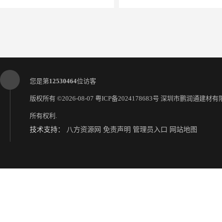
您是第
12530464
位访客
版权所有 ©2026-08-07
粤ICP备2024178683号
深圳市鹏润通建材有
所有权利.
技术支持：
八方资源网
免责声明
管理员入口
网站地图
深圳龙华区高压电缆硬管代理 联塑总代理批发
深圳龙华