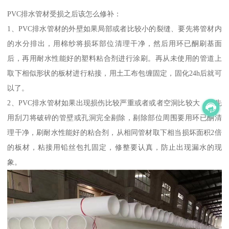
PVC排水管材受损之后该怎么修补：
1、PVC排水管材的外壁如果局部或者比较小的裂缝、要先将管材内
的水分排出，用棉纱将损坏部位清理干净，然后用环已酮刷基面
后，再用耐水性能好的塑料粘合剂进行涂刷。再从未使用的管道上
取下相似形状的板材进行粘接，用土工布包缠固定，固化24h后就可
以了。
2、PVC排水管材如果出现损伤比较严重或者或者空洞比较大，要先
用刮刀将破碎的管壁或孔洞完全剔除，剔除部位周围要用环已酮清
理干净，刷耐水性能好的粘合剂，从相同管材取下相当损坏面积2倍
的板材，粘接用铅丝包扎固定，修整要认真，防止出现漏水的现
象。