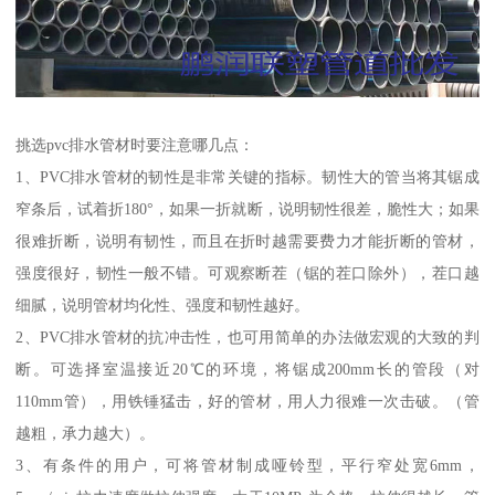
挑选pvc排水管材时要注意哪几点：
1、PVC排水管材的韧性是非常关键的指标。韧性大的管当将其锯成
窄条后，试着折180°，如果一折就断，说明韧性很差，脆性大；如果
很难折断，说明有韧性，而且在折时越需要费力才能折断的管材，
强度很好，韧性一般不错。可观察断茬（锯的茬口除外），茬口越
细腻，说明管材均化性、强度和韧性越好。
2、PVC排水管材的抗冲击性，也可用简单的办法做宏观的大致的判
断。可选择室温接近20℃的环境，将锯成200mm长的管段（对
110mm管），用铁锤猛击，好的管材，用人力很难一次击破。（管
越粗，承力越大）。
3、有条件的用户，可将管材制成哑铃型，平行窄处宽6mm，