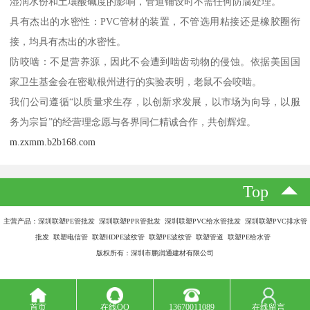
湿润水份和土壤酸碱度的影响，管道铺设时不需任何防腐处理。
具有杰出的水密性：PVC管材的装置，不管选用粘接还是橡胶圈衔
接，均具有杰出的水密性。
防咬啮：不是营养源，因此不会遭到啮齿动物的侵蚀。依据美国国
家卫生基金会在密歇根州进行的实验表明，老鼠不会咬啮。
我们公司遵循“以质量求生存，以创新求发展，以市场为向导，以服
务为宗旨”的经营理念愿与各界同仁精诚合作，共创辉煌。
m.zxmm.b2b168.com
Top
主营产品：深圳联塑PE管批发 深圳联塑PPR管批发 深圳联塑PVC给水管批发 深圳联塑PVC排水管
批发 联塑电信管 联塑HDPE波纹管 联塑PE波纹管 联塑管道 联塑PE给水管
版权所有：深圳市鹏润通建材有限公司
首页
在线QQ
13670011089
在线留言