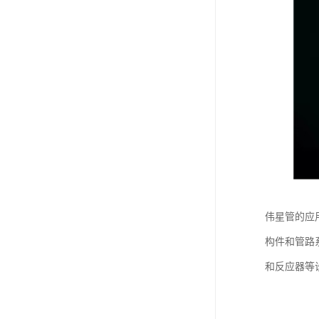
伟星管的应
构件和管路
和反应器等