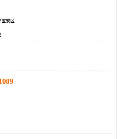
市宝安区
管
1089