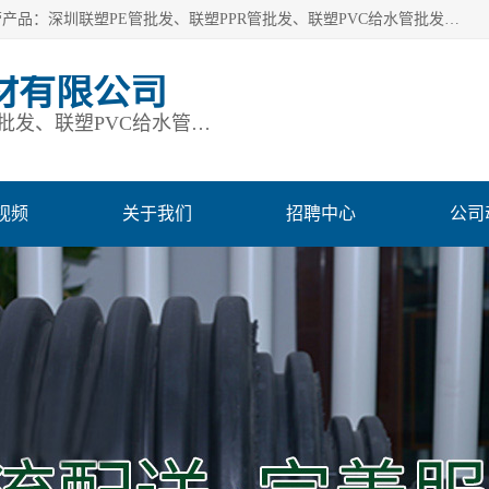
深圳市鹏润通建材有限公司是一家深圳联塑总代理企业，主营产品：深圳联塑PE管批发、联塑PPR管批发、联塑PVC给水管批发、联塑PVC排水管批发、联塑管道批发等。凭借服务以及多年的勤奋拼搏，发展成为一家销售各种管材管件，绝缘电工套管及配件等系列产品的贸易公司。公司秉承“顾客至上，锐意进取”的经营理念，坚持“客户至上”原则为广大客户提供的服务。欢迎惠顾！
材有限公司
深圳联塑PE管批发、联塑PPR管批发、联塑PVC给水管批发、联塑PVC排水管批发、联塑管道批发等
视频
关于我们
招聘中心
公司