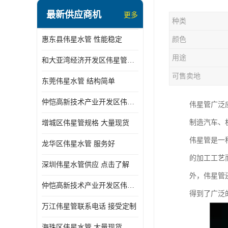
最新供应商机
更多
种类
惠东县伟星水管 性能稳定
颜色
用途
和大亚湾经济开发区伟星管批发
可售卖地
东莞伟星水管 结构简单
仲恺高新技术产业开发区伟星管型号 技术成熟
伟星管广泛
制造汽车、
增城区伟星管规格 大量现货
伟星管是一
龙华区伟星水管 服务好
的加工工艺
深圳伟星水管供应 点击了解
外，伟星管
仲恺高新技术产业开发区伟星水管 大量现货
得到了广泛
万江伟星管联系电话 接受定制
海珠区伟星水管 大量现货