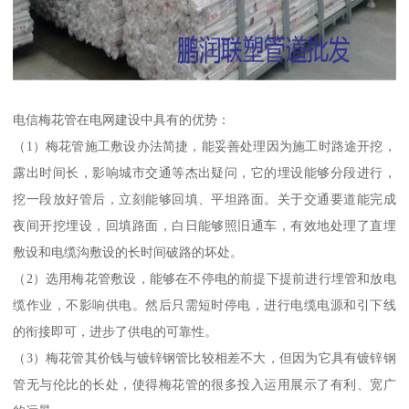
电信梅花管在电网建设中具有的优势：
（1）梅花管施工敷设办法简捷，能妥善处理因为施工时路途开挖，
露出时间长，影响城市交通等杰出疑问，它的埋设能够分段进行，
挖一段放好管后，立刻能够回填、平坦路面。关于交通要道能完成
夜间开挖埋设，回填路面，白日能够照旧通车，有效地处理了直埋
敷设和电缆沟敷设的长时间破路的坏处。
（2）选用梅花管敷设，能够在不停电的前提下提前进行埋管和放电
缆作业，不影响供电。然后只需短时停电，进行电缆电源和引下线
的衔接即可，进步了供电的可靠性。
（3）梅花管其价钱与镀锌钢管比较相差不大，但因为它具有镀锌钢
管无与伦比的长处，使得梅花管的很多投入运用展示了有利、宽广