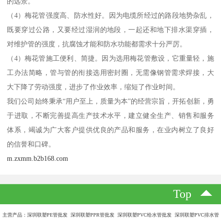
的远景。
（4）梅花管强度高、防水性好。因为电缆所经过的路段地势杂乱，
既要穿过公路，又要经过湿润的地段，一起还和地下排水渠穿插，
对维护管的强度，抗腐蚀才能和防水功能都需求十分严厉。
（4）梅花管施工便利、简捷。因为选用梅花管敷设，它重量轻，施
工办法简略，管与管的衔接选用密封圈，无需像钢管需求焊接，大
大下降了劳动强度，进步了作业效率，缩短了作业时间。
我们公司始终秉承“用户至上，质量为本”的经营宗旨，开拓创新，勇
于进取，不断完善提高生产技术水平，建立健全生产、销售和服务
体系，竭诚为广大客户提供优良的产品和服务，在业内树立了良好
的信誉和口碑。
m.zxmm.b2b168.com
Top
主营产品：深圳联塑PE管批发 深圳联塑PPR管批发 深圳联塑PVC给水管批发 深圳联塑PVC排水管