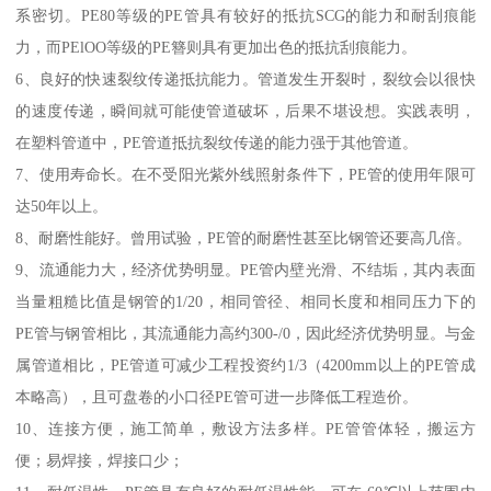
系密切。PE80等级的PE管具有较好的抵抗SCG的能力和耐刮痕能
力，而PElOO等级的PE簪则具有更加出色的抵抗刮痕能力。
6、良好的快速裂纹传递抵抗能力。管道发生开裂时，裂纹会以很快
的速度传递，瞬间就可能使管道破坏，后果不堪设想。实践表明，
在塑料管道中，PE管道抵抗裂纹传递的能力强于其他管道。
7、使用寿命长。在不受阳光紫外线照射条件下，PE管的使用年限可
达50年以上。
8、耐磨性能好。曾用试验，PE管的耐磨性甚至比钢管还要高几倍。
9、流通能力大，经济优势明显。PE管内壁光滑、不结垢，其内表面
当量粗糙比值是钢管的1/20，相同管径、相同长度和相同压力下的
PE管与钢管相比，其流通能力高约300-/0，因此经济优势明显。与金
属管道相比，PE管道可减少工程投资约1/3（4200mm以上的PE管成
本略高），且可盘卷的小口径PE管可进一步降低工程造价。
10、连接方便，施工简单，敷设方法多样。PE管管体轻，搬运方
便；易焊接，焊接口少；