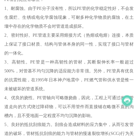
1、耐腐蚀。由于PE分子没有性，所以PE管的化学稳定性好，不会发
生腐烂、生锈或电化学腐蚀现象，可耐多种化学物质的腐蚀，在土
壤中存在的化学物质不会对管道造成损坏。
2、密封性好。PE管道主要采用熔接方式（热熔或电熔）连接，本质
上保证了接口材质、结构与管体本身的同一性，实现了接口与管材
的一体化。
3、高韧性。PE管是一种高韧性的管材，其断裂伸长率一般超过
500%，对管基不均匀沉降的适应能力非常强。另外，PE管具有优良
的抗震性能，在1995年日本神户地震中，PE燃气管和供水管是惟一
未被破坏的管道系统。
4、优良的挠性。PE管轴向可略微挠曲，因此，工程上可通过改变管
道走向的方式绕过障碍物，可以不用管件而直接铺在略微不直的沟
槽内，且不受地面一定程度不均匀沉降的影响。
5、良好的抵抗刮痕能力。刮痕会造成材料的应力集中，从而引发管
道的破坏，管材抵抗刮痕的能力与管材的慢速裂纹增长(SCG)行为关