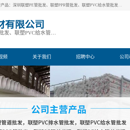
深圳市鹏润通建材有限公司是一家深圳联塑总代理企业，主营产品：深圳联塑PE管批发、联塑PPR管批发、联塑PVC给水管批发、联塑PVC排水管批发、联塑管道批发等。凭借服务以及多年的勤奋拼搏，发展成为一家销售各种管材管件，绝缘电工套管及配件等系列产品的贸易公司。公司秉承“顾客至上，锐意进取”的经营理念，坚持“客户至上”原则为广大客户提供的服务。欢迎惠顾！
材有限公司
深圳联塑PE管批发、联塑PPR管批发、联塑PVC给水管批发、联塑PVC排水管批发、联塑管道批发等
视频
关于我们
招聘中心
公司