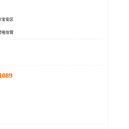
市宝安区
塑电信管
1089