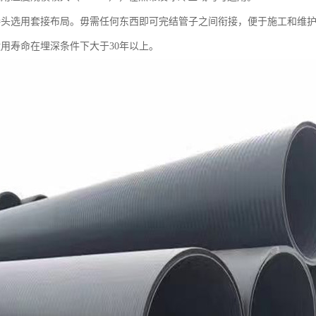
接头选用套接布局。毋需任何东西即可完结管子之间衔接，便于施工和维
运用寿命在埋深条件下大于30年以上。