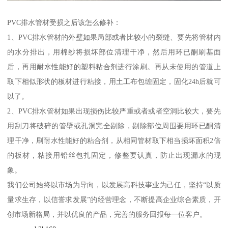
PVC排水管材受损之后该怎么修补：
1、PVC排水管材的外壁如果局部或者比较小的裂缝、要先将管材内
的水分排出，用棉纱将损坏部位清理干净，然后用环已酮刷基面
后，再用耐水性能好的塑料粘合剂进行涂刷。再从未使用的管道上
取下相似形状的板材进行粘接，用土工布包缠固定，固化24h后就可
以了。
2、PVC排水管材如果出现损伤比较严重或者或者空洞比较大，要先
用刮刀将破碎的管壁或孔洞完全剔除，剔除部位周围要用环已酮清
理干净，刷耐水性能好的粘合剂，从相同管材取下相当损坏面积2倍
的板材，粘接用铅丝包扎固定，修整要认真，防止出现漏水的现
象。
我们公司始终以市场为导向，以发展高科技事业为己任，坚持“以质
量求生存，以信誉求发展”的经营理念，不断提高企业综合素质，开
创市场新格局，并以优良的产品，完善的服务回报每一位客户。