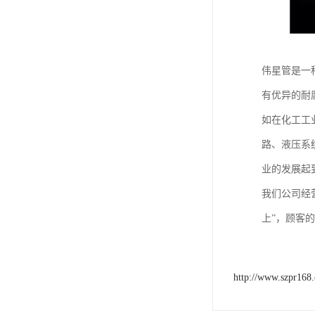
伟星管是一
有优异的耐
如在化工工
路、液压系
业的发展起
我们公司经
上”，顾客
http://www.szpr168