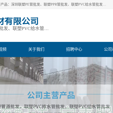
深圳市鹏润通建材有限公司是一家深圳联塑总代理企业，主营产品：深圳联塑PE管批发、联塑PPR管批发、联塑PVC给水管批发、联塑PVC排水管批发、联塑管道批发等。凭借服务以及多年的勤奋拼搏，发展成为一家销售各种管材管件，绝缘电工套管及配件等系列产品的贸易公司。公司秉承“顾客至上，锐意进取”的经营理念，坚持“客户至上”原则为广大客户提供的服务。欢迎惠顾！
材有限公司
深圳联塑PE管批发、联塑PPR管批发、联塑PVC给水管批发、联塑PVC排水管批发、联塑管道批发等
视频
关于我们
招聘中心
公司