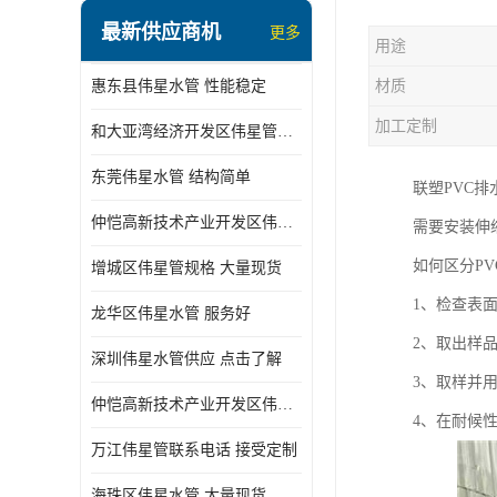
最新供应商机
更多
用途
惠东县伟星水管 性能稳定
材质
加工定制
和大亚湾经济开发区伟星管批发
东莞伟星水管 结构简单
联塑PVC
仲恺高新技术产业开发区伟星管型号 技术成熟
需要安装伸
如何区分P
增城区伟星管规格 大量现货
1、检查表
龙华区伟星水管 服务好
2、取出样
深圳伟星水管供应 点击了解
3、取样并
仲恺高新技术产业开发区伟星水管 大量现货
4、在耐候
万江伟星管联系电话 接受定制
海珠区伟星水管 大量现货