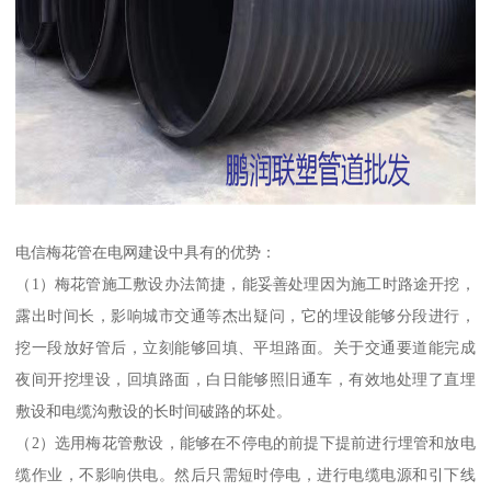
电信梅花管在电网建设中具有的优势：
（1）梅花管施工敷设办法简捷，能妥善处理因为施工时路途开挖，
露出时间长，影响城市交通等杰出疑问，它的埋设能够分段进行，
挖一段放好管后，立刻能够回填、平坦路面。关于交通要道能完成
夜间开挖埋设，回填路面，白日能够照旧通车，有效地处理了直埋
敷设和电缆沟敷设的长时间破路的坏处。
（2）选用梅花管敷设，能够在不停电的前提下提前进行埋管和放电
缆作业，不影响供电。然后只需短时停电，进行电缆电源和引下线