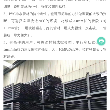
细腻，说明管材均化性、强度和韧性越好。
2、PVC排水管材的抗冲击性，也可用简单的办法做宏观的大致的判
断。可选择室温接近20℃的环境，将锯成200mm长的管段（对
110mm管），用铁锤猛击，好的管材，用人力很难一次击破。（管
越粗，承力越大）。
3、有条件的用户，可将管材制成哑铃型，平行窄处宽6mm，
5mm/min拉力速度做拉伸强度，大于10MPa为合格。拉伸得越长，管
材越好。