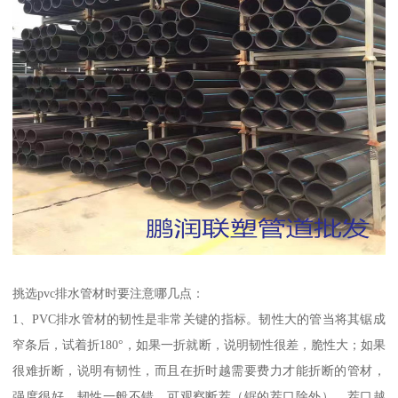
挑选pvc排水管材时要注意哪几点：
1、PVC排水管材的韧性是非常关键的指标。韧性大的管当将其锯成
窄条后，试着折180°，如果一折就断，说明韧性很差，脆性大；如果
很难折断，说明有韧性，而且在折时越需要费力才能折断的管材，
强度很好，韧性一般不错。可观察断茬（锯的茬口除外），茬口越