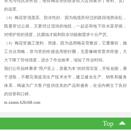
管无与伦比的长处，使得梅花管的很多投入运用展示了有利、宽广
的远景。
（4）梅花管强度高、防水性好。因为电缆所经过的路段地势杂乱，
既要穿过公路，又要经过湿润的地段，一起还和地下排水渠穿插，
对维护管的强度，抗腐蚀才能和防水功能都需求十分严厉。
（4）梅花管施工便利、简捷。因为选用梅花管敷设，它重量轻，施
工办法简略，管与管的衔接选用密封圈，无需像钢管需求焊接，大
大下降了劳动强度，进步了作业效率，缩短了作业时间。
我们公司始终秉承“用户至上，质量为本”的经营宗旨，开拓创新，勇
于进取，不断完善提高生产技术水平，建立健全生产、销售和服务
体系，竭诚为广大客户提供优良的产品和服务，在业内树立了良好
的信誉和口碑。
m.zxmm.b2b168.com
Top