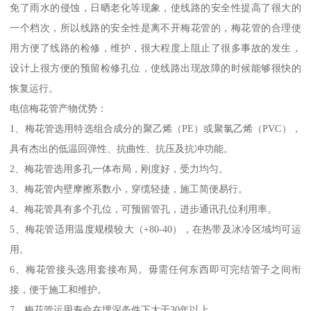
免了雨水的侵蚀，日晒老化等现象，使线路的安全性提高了很大的
一个档次，所以线路的安全性是离不开梅花管的，梅花管的合理使
用方便了线路的检修，维护，很大程度上阻止了很多事故的发生，
设计上很方便的预留检修孔位，使线路出现故障的时候能够很快的
恢复运行。
电信梅花管产物优势：
1、梅花管选用特选组合成分的聚乙烯（PE）或聚氯乙烯（PVC），
具有杰出的低温回弹性、抗曲性、抗压及抗冲功能。
2、梅花管选用多孔一体布局，刚度好，受力均匀。
3、梅花管内壁摩擦系数小，穿缆轻捷，施工简便易行。
4、梅花管具有多个孔位，可预留管孔，进步通讯孔位利用率。
5、梅花管适用温度规模较大（+80-40），在热带及冰冷区域均可运
用。
6、梅花管接头选用套接布局。毋需任何东西即可完结管子之间衔
接，便于施工和维护。
7、梅花管运用寿命在埋深条件下大于30年以上。