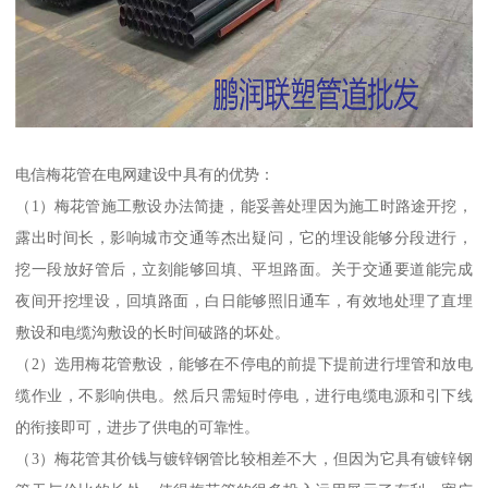
电信梅花管在电网建设中具有的优势：
（1）梅花管施工敷设办法简捷，能妥善处理因为施工时路途开挖，
露出时间长，影响城市交通等杰出疑问，它的埋设能够分段进行，
挖一段放好管后，立刻能够回填、平坦路面。关于交通要道能完成
夜间开挖埋设，回填路面，白日能够照旧通车，有效地处理了直埋
敷设和电缆沟敷设的长时间破路的坏处。
（2）选用梅花管敷设，能够在不停电的前提下提前进行埋管和放电
缆作业，不影响供电。然后只需短时停电，进行电缆电源和引下线
的衔接即可，进步了供电的可靠性。
（3）梅花管其价钱与镀锌钢管比较相差不大，但因为它具有镀锌钢