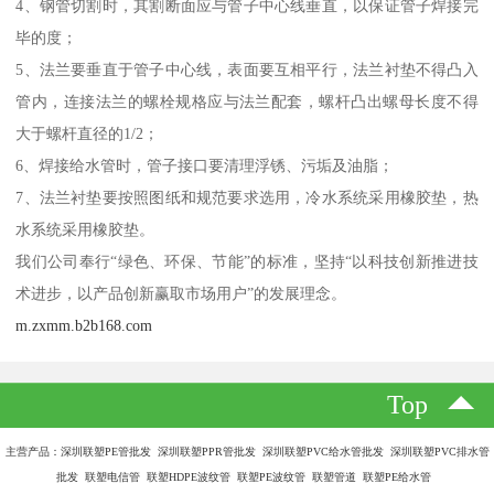
4、钢管切割时，其割断面应与管子中心线垂直，以保证管子焊接完
毕的度；
5、法兰要垂直于管子中心线，表面要互相平行，法兰衬垫不得凸入
管内，连接法兰的螺栓规格应与法兰配套，螺杆凸出螺母长度不得
大于螺杆直径的1/2；
6、焊接给水管时，管子接口要清理浮锈、污垢及油脂；
7、法兰衬垫要按照图纸和规范要求选用，冷水系统采用橡胶垫，热
水系统采用橡胶垫。
我们公司奉行“绿色、环保、节能”的标准，坚持“以科技创新推进技
术进步，以产品创新赢取市场用户”的发展理念。
m.zxmm.b2b168.com
Top
主营产品：深圳联塑PE管批发 深圳联塑PPR管批发 深圳联塑PVC给水管批发 深圳联塑PVC排水管
批发 联塑电信管 联塑HDPE波纹管 联塑PE波纹管 联塑管道 联塑PE给水管