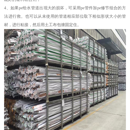
4、如果pe给水管道出现大的损坏，可采用pe管件加pe修节组合的方
法进行救。也可以从未使用的管道相应部位取下相似形状大小的管
材，进行粘接，然后用土工布包缠固定住。