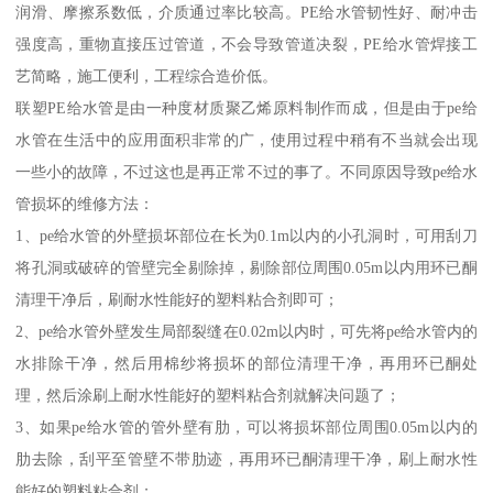
润滑、摩擦系数低，介质通过率比较高。PE给水管韧性好、耐冲击
强度高，重物直接压过管道，不会导致管道决裂，PE给水管焊接工
艺简略，施工便利，工程综合造价低。
联塑PE给水管是由一种度材质聚乙烯原料制作而成，但是由于pe给
水管在生活中的应用面积非常的广，使用过程中稍有不当就会出现
一些小的故障，不过这也是再正常不过的事了。不同原因导致pe给水
管损坏的维修方法：
1、pe给水管的外壁损坏部位在长为0.1m以内的小孔洞时，可用刮刀
将孔洞或破碎的管壁完全剔除掉，剔除部位周围0.05m以内用环已酮
清理干净后，刷耐水性能好的塑料粘合剂即可；
2、pe给水管外壁发生局部裂缝在0.02m以内时，可先将pe给水管内的
水排除干净，然后用棉纱将损坏的部位清理干净，再用环已酮处
理，然后涂刷上耐水性能好的塑料粘合剂就解决问题了；
3、如果pe给水管的管外壁有肋，可以将损坏部位周围0.05m以内的
肋去除，刮平至管壁不带肋迹，再用环已酮清理干净，刷上耐水性
能好的塑料粘合剂；