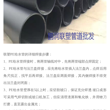
联塑PE给水管的详细焊接步骤：
1、PE给水管焊接时，将两管轴线对中，先将两管端部点焊固定；
2、PE给水管与法兰盘焊接，应先将给水管插入法兰盘内，点焊后用
角尺找正，找平后再焊接。法兰盘应两面焊接，其内侧焊接不得突
出法兰盘封闭面；
3、PE给水管壁厚在5以上时，应切割坡口，保证充分焊透.坡口成形
可采用气焊切割或坡口机加工，但应清理渣屑和氧化铁，并用锉刀
打磨，直至露出金属光；