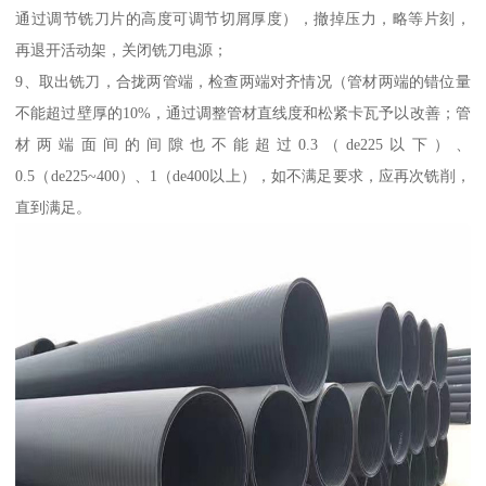
通过调节铣刀片的高度可调节切屑厚度），撤掉压力，略等片刻，
再退开活动架，关闭铣刀电源；
9、取出铣刀，合拢两管端，检查两端对齐情况（管材两端的错位量
不能超过壁厚的10%，通过调整管材直线度和松紧卡瓦予以改善；管
材两端面间的间隙也不能超过0.3（de225以下）、
0.5（de225~400）、1（de400以上），如不满足要求，应再次铣削，
直到满足。