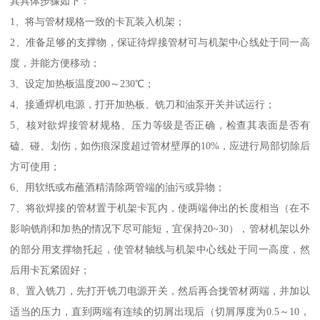
其具体步骤如下：
1、将与管材规格一致的卡瓦装入机架；
2、准备足够的支撑物，保证待焊接管材可与机架中心线处于同一高
度，并能方便移动；
3、设定加热板温度200～230℃；
4、接通焊机电源，打开加热板、铣刀和油泵开关并试运行；
5、核对欲焊接管材规格、压力等级是否正确，检查其表面是否有
磕、碰、划伤，如伤痕深度超过管材壁厚的10%，应进行局部切除后
方可使用；
6、用软纸或布蘸酒精清除两管端的油污或异物；
7、将欲焊接的管材置于机架卡瓦内，使两端伸出的长度相当（在不
影响铣削和加热的情况下尽可能短，宜保持20~30），管材机架以外
的部分用支撑物托起，使管材轴线与机架中心线处于同一高度，然
后用卡瓦紧固好；
8、置入铣刀，先打开铣刀电源开关，然后再合拢管材两端，并加以
适当的压力，直到两端有连续的切屑出现后（切屑厚度为0.5～10，